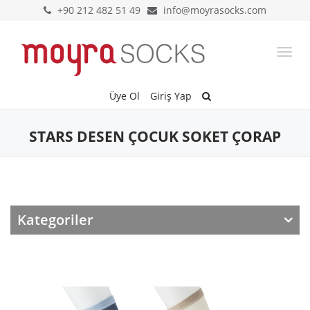
+90 212 482 51 49
info@moyrasocks.com
Togg
navi
Üye Ol
Giriş Yap
STARS DESEN ÇOCUK SOKET ÇORAP
Kategoriler