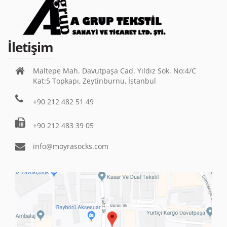
İletişim
Maltepe Mah. Davutpaşa Cad. Yıldız Sok. No:4/C
Kat:5 Topkapı, Zeytinburnu, İstanbul
+90 212 482 51 49
+90 212 483 39 05
info@moyrasocks.com