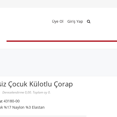
Üye Ol
Giriş Yap
siz Çocuk Külotlu Çorap
Derecelendirme 0,00. Toplam oy 0.
u:
43180-00
k %17 Naylon %3 Elastan