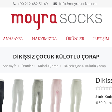
+90 212 482 51 49
info@moyrasocks.com
ANASAYFA
HAKKIMIZDA
ÜRÜNLER
İLETIŞIM
DIKIŞSIZ ÇOCUK KÜLOTLU ÇORAP
Anasayfa
Ürünler
Külotlu Çorap
Dikişsiz Çocuk Külotlu Çorap
Dikiş
Stok Kod
%80 Pamu