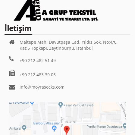
İletişim
Maltepe Mah. Davutpaşa Cad. Yıldız Sok. No:4/C
Kat:5 Topkapı, Zeytinburnu, İstanbul
+90 212 482 51 49
+90 212 483 39 05
info@moyrasocks.com