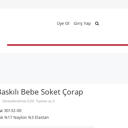
Üye Ol
Giriş Yap
askılı Bebe Soket Çorap
Derecelendirme 0,00. Toplam oy 0.
u:
30132-00
k %17 Naylon %3 Elastan