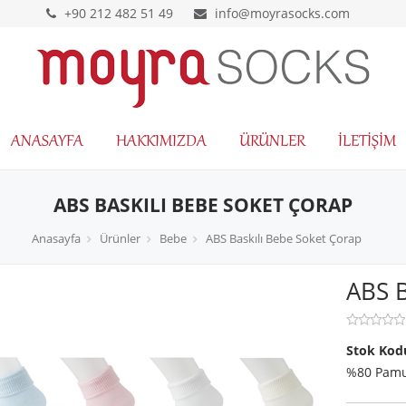
+90 212 482 51 49
info@moyrasocks.com
ANASAYFA
HAKKIMIZDA
ÜRÜNLER
İLETIŞIM
ABS BASKILI BEBE SOKET ÇORAP
Anasayfa
Ürünler
Bebe
ABS Baskılı Bebe Soket Çorap
ABS B
Stok Kod
%80 Pamu